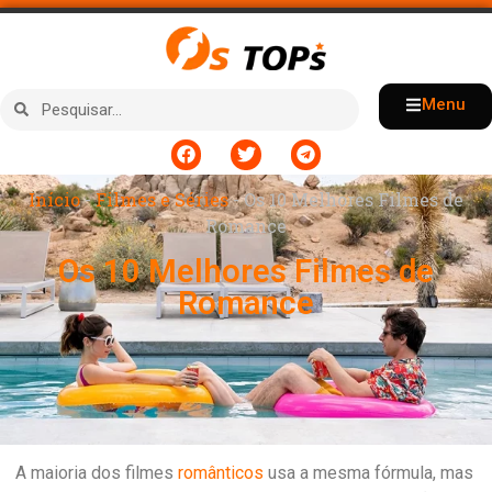
Menu
Início
-
Filmes e Séries
-
Os 10 Melhores Filmes de
Romance
Os 10 Melhores Filmes de
Romance
A maioria dos filmes
românticos
usa a mesma fórmula, mas