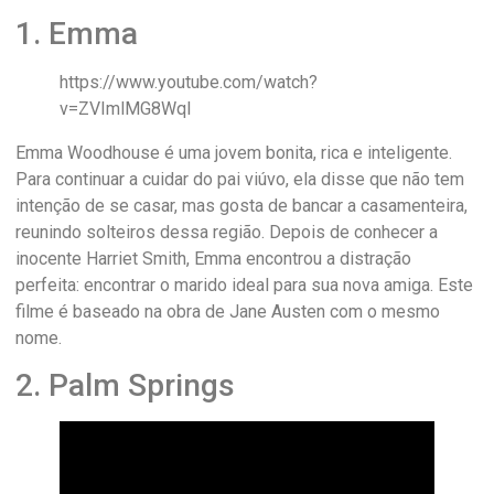
1. Emma
https://www.youtube.com/watch?
v=ZVImlMG8WqI
Emma Woodhouse é uma jovem bonita, rica e inteligente.
Para continuar a cuidar do pai viúvo, ela disse que não tem
intenção de se casar, mas gosta de bancar a casamenteira,
reunindo solteiros dessa região. Depois de conhecer a
inocente Harriet Smith, Emma encontrou a distração
perfeita: encontrar o marido ideal para sua nova amiga. Este
filme é baseado na obra de Jane Austen com o mesmo
nome.
2. Palm Springs