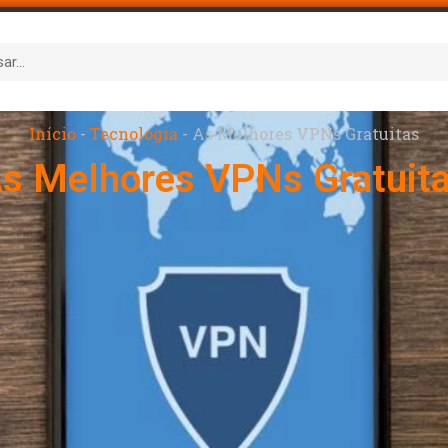
Início
-
Tecnologia
-
As Melhores VPNs Gratuitas
s Melhores VPNs Gratuit