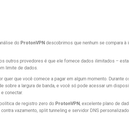
análise do
ProtonVPN
descobrimos que nenhum se compara à i
os outros provedores é que ele fornece dados ilimitados – esta
om limite de dados.
edor quer que você comece a pagar em algum momento. Durante os
de sobre a largura de banda, e você só pode acessar um disposi
e conectar.
olítica de registro zero do
ProtonVPN
, excelente plano de da
 contra vazamento, split tunneling e servidor DNS personalizad