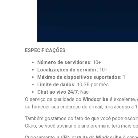
ESPECIFICAÇÕES:
Número de servidores:
10+
Localizações do servidor:
10+
Máximo de dispositivos suportados:
1
Limite de dados:
10 GB por mês
Chat ao vivo 24/7:
Não
O serviço de qualidade do
Windscribe
é excelente, 
se fornecer seu endereço de e-mail, terá acesso à 1
Também gostamos do fato de que você pode escolher
Claro, se você assinar o plano premium, terá mais o
Curiosamente, a VPN gratuita do
Windscribe
é conhe