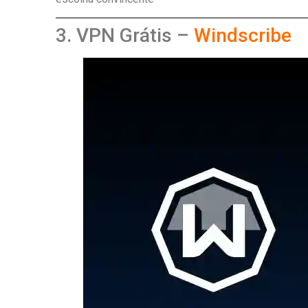
3. VPN Grátis –
Windscribe