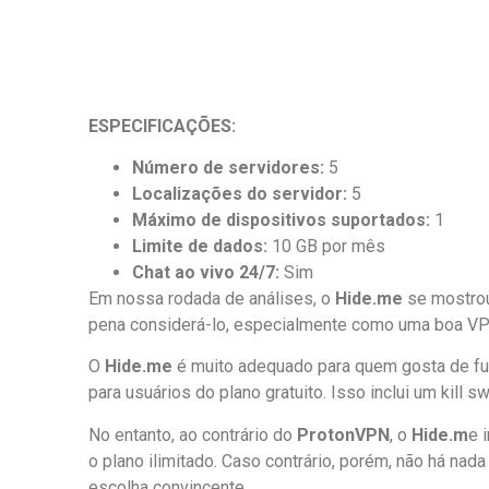
ESPECIFICAÇÕES:
Número de servidores:
5
Localizações do servidor:
5
Máximo de dispositivos suportados:
1
Limite de dados:
10 GB por mês
Chat ao vivo 24/7:
Sim
Em nossa rodada de análises, o
Hide.me
se mostrou
pena considerá-lo, especialmente como uma boa VPN
O
Hide.me
é muito adequado para quem gosta de fun
para usuários do plano gratuito. Isso inclui um kill s
No entanto, ao contrário do
ProtonVPN
, o
Hide.m
e 
o plano ilimitado. Caso contrário, porém, não há nad
escolha convincente