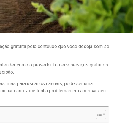
gação gratuita pelo conteúdo que você deseja sem se
entender como o provedor fornece serviços gratuitos
ecisão.
as, mas para usuários casuais, pode ser uma
cionar caso você tenha problemas em acessar seu