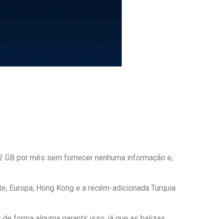
á 2 GB por mês sem fornecer nenhuma informação e,
e, Europa, Hong Kong e a recém-adicionada Turquia.
e forma alguma garantir isso, já que as balizas