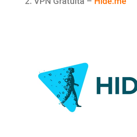
2. VPN Gratuita –
Hide.me