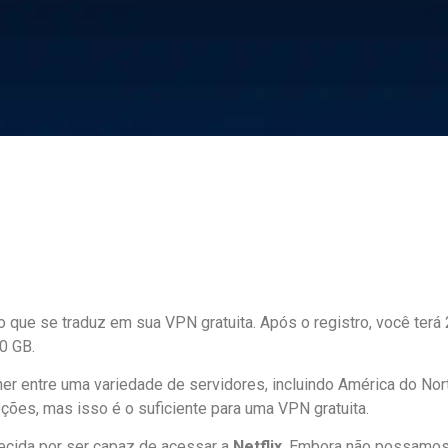
o que se traduz em sua VPN gratuita. Após o registro, você ter
0 GB.
 entre uma variedade de servidores, incluindo América do Nort
pções, mas isso é o suficiente para uma VPN gratuita.
cida por ser capaz de acessar a
Netflix
. Embora não possamos d