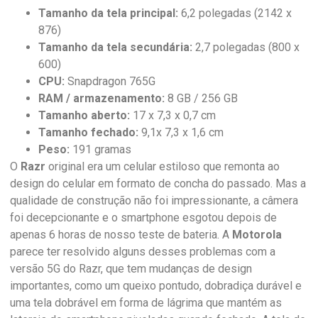
Tamanho da tela principal:
6,2 polegadas (2142 x
876)
Tamanho da tela secundária:
2,7 polegadas (800 x
600)
CPU:
Snapdragon 765G
RAM / armazenamento:
8 GB / 256 GB
Tamanho aberto:
17 x 7,3 x 0,7 cm
Tamanho fechado:
9,1x 7,3 x 1,6 cm
Peso:
191 gramas
O
Razr
original era um celular estiloso que remonta ao
design do celular em formato de concha do passado. Mas a
qualidade de construção não foi impressionante, a câmera
foi decepcionante e o smartphone esgotou depois de
apenas 6 horas de nosso teste de bateria. A
Motorola
parece ter resolvido alguns desses problemas com a
versão 5G do Razr, que tem mudanças de design
importantes, como um queixo pontudo, dobradiça durável e
uma tela dobrável em forma de lágrima que mantém as