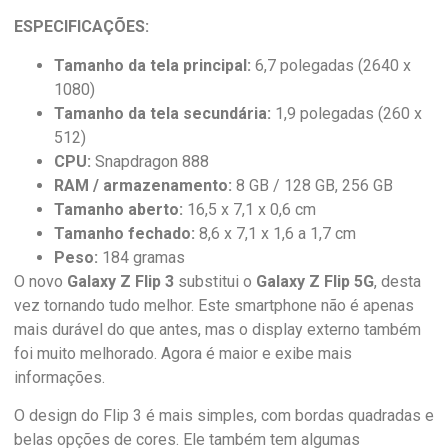
ESPECIFICAÇÕES:
Tamanho da tela principal:
6,7 polegadas (2640 x
1080)
Tamanho da tela secundária:
1,9 polegadas (260 x
512)
CPU:
Snapdragon 888
RAM / armazenamento:
8 GB / 128 GB, 256 GB
Tamanho aberto:
16,5 x 7,1 x 0,6 cm
Tamanho fechado:
8,6 x 7,1 x 1,6 a 1,7 cm
Peso:
184 gramas
O novo
Galaxy Z Flip
3
substitui o
Galaxy Z Flip 5G
, desta
vez tornando tudo melhor. Este smartphone não é apenas
mais durável do que antes, mas o display externo também
foi muito melhorado. Agora é maior e exibe mais
informações.
O design do Flip 3 é mais simples, com bordas quadradas e
belas opções de cores. Ele também tem algumas