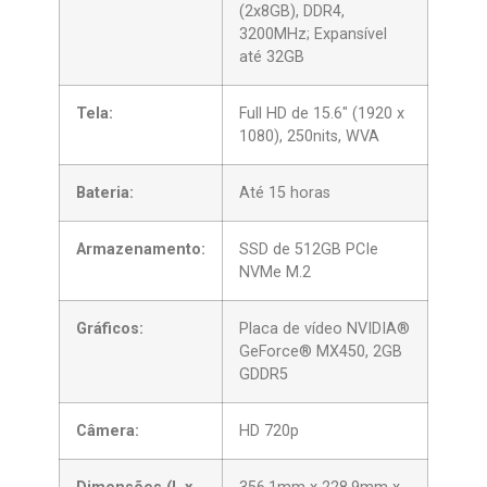
(2x8GB), DDR4,
3200MHz; Expansível
até 32GB
Tela:
Full HD de 15.6″ (1920 x
1080), 250nits, WVA
Bateria:
Até 15 horas
Armazenamento:
SSD de 512GB PCIe
NVMe M.2
Gráficos:
Placa de vídeo NVIDIA®
GeForce® MX450, 2GB
GDDR5
Câmera:
HD 720p