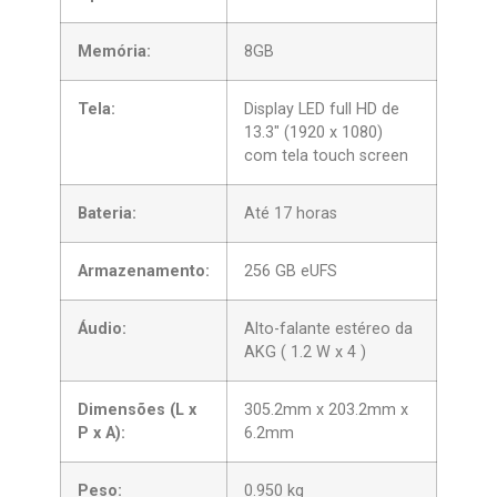
Memória:
8GB
Tela:
Display LED full HD de
13.3″ (1920 x 1080)
com tela touch screen
Bateria:
Até 17 horas
Armazenamento:
256 GB eUFS
Áudio:
Alto-falante estéreo da
AKG ( 1.2 W x 4 )
Dimensões (L x
305.2mm x 203.2mm x
P x A):
6.2mm
Peso:
0.950 kg