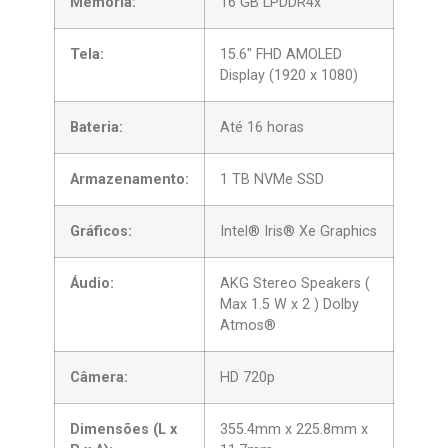
Memória:
16 GB LPDDR4x
Tela:
15.6″ FHD AMOLED
Display (1920 x 1080)
Bateria:
Até 16 horas
Armazenamento:
1 TB NVMe SSD
Gráficos:
Intel® Iris® Xe Graphics
Áudio:
AKG Stereo Speakers (
Max 1.5 W x 2 ) Dolby
Atmos®
Câmera:
HD 720p
Dimensões (L x
355.4mm x 225.8mm x