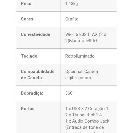
Peso:
1.43kg
Cores:
Grafite
Conectividade:
Wi-Fi 6 802.11AX (2 x
2)Bluetooth® 5.0
Teclado:
Retroiluminado
Compatibilidade
Opcional: Caneta
de Caneta:
digitalizadora
Dobradiça:
360⁰
Portas:
1 x USB 3.2 Geração 1
2 x Thunderbolt™ 4
1 x Áudio Combo Jack
(Entrada de fone de