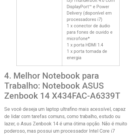
i5)/Thunderbolt 4.0 com
DisplayPort™ e Power
Delivery (disponível em
processadores i7)
1 x conector de áudio
para fones de ouvido e
microfone*
1 x porta HDMI 1.4
1 x porta tomada de
energia
4. Melhor Notebook para
Trabalho: Notebook ASUS
Zenbook 14 X434FAC-A6339T
Se você deseja um laptop ultrafino mais acessível, capaz
de lidar com tarefas comuns, como trabalho, estudo ou
lazer, o Asus Zenbook 14 é uma ótima opção. Não é muito
poderoso, mas possui um processador Intel Core i7