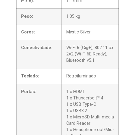
P x A):
11.7mm
Peso:
1.05 kg
Cores:
Mystic Silver
Conectividade:
Wi-Fi 6 (Gig+), 802.11 ax
2×2 (Wi-Fi 6E Ready),
Bluetooth v5.1
Teclado:
Retroiluminado
Portas:
1 x HDMI
1 x Thunderbolt™ 4
1 x USB Type-C
1 x USB3.2
1 x MicroSD Multi-media
Card Reader
1 x Headphone out/Mic-