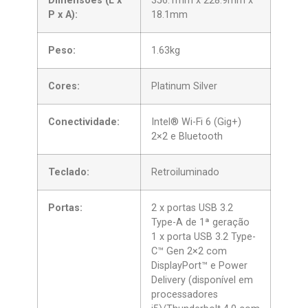
Dimensões (L x
356.1mm x 228.9mm x
P x A):
18.1mm
Peso:
1.63kg
Cores:
Platinum Silver
Conectividade:
Intel® Wi-Fi 6 (Gig+)
2×2 e Bluetooth
Teclado:
Retroiluminado
Portas:
2 x portas USB 3.2
Type-A de 1ª geração
1 x porta USB 3.2 Type-
C™ Gen 2×2 com
DisplayPort™ e Power
Delivery (disponível em
processadores