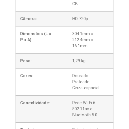
GB
Câmera:
HD 720p
Dimensões (L x
304.1mm x
P x A):
212.4mm x
16.1mm
Peso:
1,29 kg
Cores:
Dourado
Prateado
Cinza-espacial
Conectividade:
Rede Wi-Fi 6
802.11ax e
Bluetooth 5.0