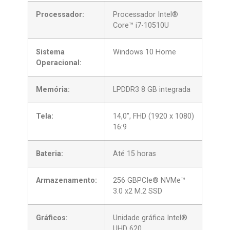
Processador:
Processador Intel®
Core™ i7-10510U
Sistema
Windows 10 Home
Operacional:
Memória:
LPDDR3 8 GB integrada
Tela:
14,0”, FHD (1920 x 1080)
16:9
Bateria:
Até 15 horas
Armazenamento:
256 GBPCIe® NVMe™
3.0 x2 M.2 SSD
Gráficos:
Unidade gráfica Intel®
UHD 620