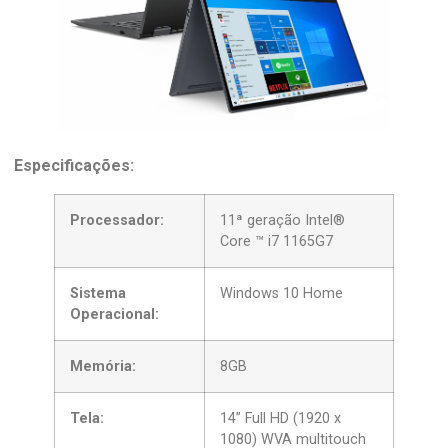
Especificações:
Processador:
11ª geração Intel®
Core ™ i7 1165G7
Sistema
Windows 10 Home
Operacional:
Memória:
8GB
Tela:
14” Full HD (1920 x
1080) WVA multitouch