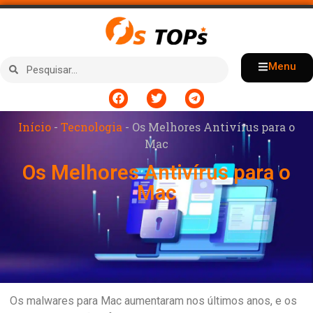
Menu
Início
-
Tecnologia
-
Os Melhores Antivírus para o
Mac
Os Melhores Antivírus para o
Mac
Os malwares para Mac aumentaram nos últimos anos, e os