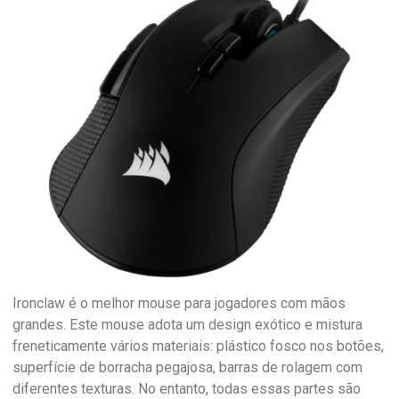
Ironclaw é o melhor mouse para jogadores com mãos
grandes. Este mouse adota um design exótico e mistura
freneticamente vários materiais: plástico fosco nos botões,
superfície de borracha pegajosa, barras de rolagem com
diferentes texturas. No entanto, todas essas partes são