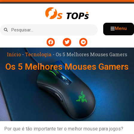
Menu
Início
-
Tecnologia
-
Os 5 Melhores Mouses Gamers
Os 5 Melhores Mouses Gamers
Por que é tão importante ter o melhor mouse para jogos?