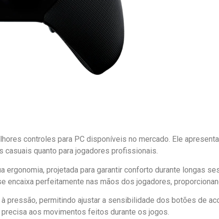
lhores controles para PC disponíveis no mercado. Ele apresent
s casuais quanto para jogadores profissionais.
sua ergonomia, projetada para garantir conforto durante longas
se encaixa perfeitamente nas mãos dos jogadores, proporcionand
 à pressão, permitindo ajustar a sensibilidade dos botões de ac
e precisa aos movimentos feitos durante os jogos.