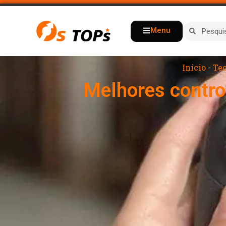
Menu
Início
-
Tec
Melhores contro