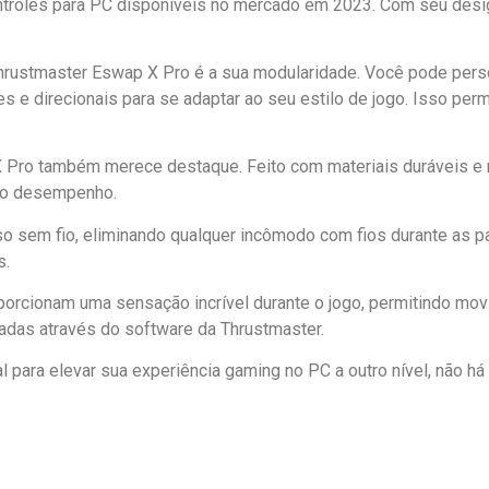
roles para PC disponíveis no mercado em 2023. Com seu desig
hrustmaster Eswap X Pro é a sua modularidade. Você pode perso
s e direcionais para se adaptar ao seu estilo de jogo. Isso per
Pro também merece destaque. Feito com materiais duráveis e res
 o desempenho.
uso sem fio, eliminando qualquer incômodo com fios durante as pa
s.
porcionam uma sensação incrível durante o jogo, permitindo mov
das através do software da Thrustmaster.
l para elevar sua experiência gaming no PC a outro nível, não 