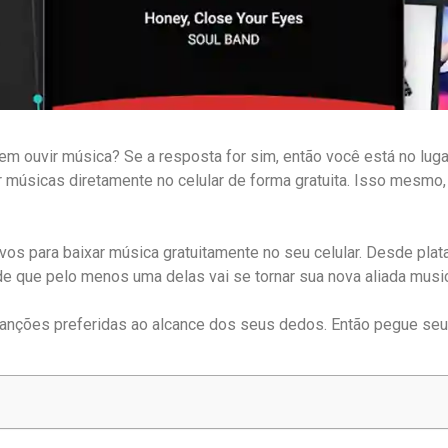
 ouvir música? Se a resposta for sim, então você está no lugar
r músicas diretamente no celular de forma gratuita. Isso mesmo,
ivos para baixar música gratuitamente no seu celular. Desde p
e que pelo menos uma delas vai se tornar sua nova aliada music
canções preferidas ao alcance dos seus dedos. Então pegue se