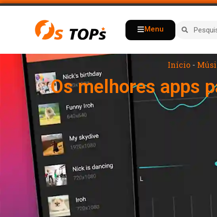
Menu
Início
-
Músi
Os melhores apps pa