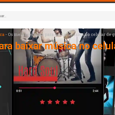
ca
-
Os melhores apps para baixar música no celular de 
ra baixar música no celu