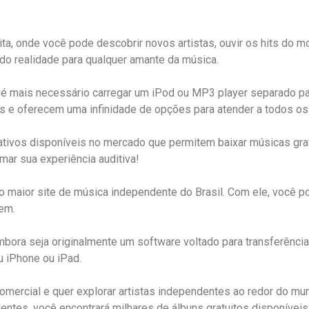
nita, onde você pode descobrir novos artistas, ouvir os hits do
do realidade para qualquer amante da música.
 é mais necessário carregar um iPod ou MP3 player separado pa
s e oferecem uma infinidade de opções para atender a todos os
ativos disponíveis no mercado que permitem baixar músicas gra
ar sua experiência auditiva!
maior site de música independente do Brasil. Com ele, você po
em.
ora seja originalmente um software voltado para transferência
u iPhone ou iPad.
mercial e quer explorar artistas independentes ao redor do mu
entes, você encontrará milhares de álbuns gratuitos disponíveis