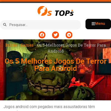
Menu
Início
-
Games
-
Os 5 Melhores Jogos De Terror Para
Android
Os 5 Melhores Jogos De Terror
Para Android
Jogos android com pegadas mais assustadoras têm