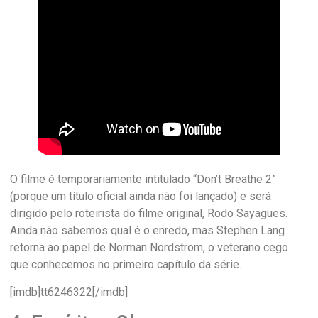
O filme é temporariamente intitulado “Don’t Breathe 2”
(porque um título oficial ainda não foi lançado) e será
dirigido pelo roteirista do filme original, Rodo Sayagues.
Ainda não sabemos qual é o enredo, mas Stephen Lang
retorna ao papel de Norman Nordstrom, o veterano cego
que conhecemos no primeiro capítulo da série.
[imdb]tt6246322[/imdb]