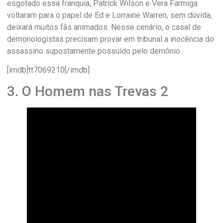
esgotado essa franquia, Patrick Wilson e Vera Farmiga
voltaram para o papel de Ed e Lorraine Warren, sem dúvida,
deixará muitos fãs animados. Nesse cenário, o casal de
demonologistas precisam provar em tribunal a inocência do
assassino supostamente possuído pelo demônio.
[imdb]tt7069210[/imdb]
3. O Homem nas Trevas 2