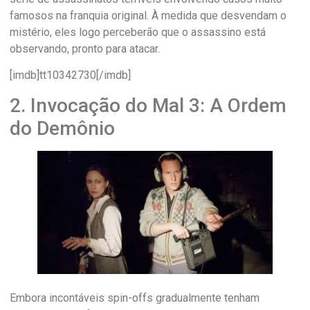
famosos na franquia original. À medida que desvendam o
mistério, eles logo perceberão que o assassino está
observando, pronto para atacar.
[imdb]tt10342730[/imdb]
2. Invocação do Mal 3: A Ordem
do Demônio
Embora incontáveis ​​spin-offs gradualmente tenham