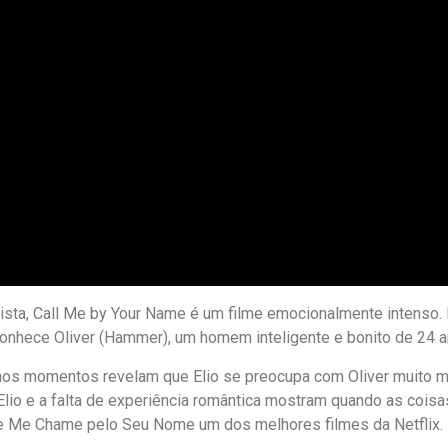
 lista, Call Me by Your Name é um filme emocionalmente intenso. E
de conhece Oliver (Hammer), um homem inteligente e bonito de 24 
nos momentos revelam que Elio se preocupa com Oliver muito ma
io e a falta de experiência romântica mostram quando as coisas
 de Me Chame pelo Seu Nome um dos melhores filmes da Netflix.