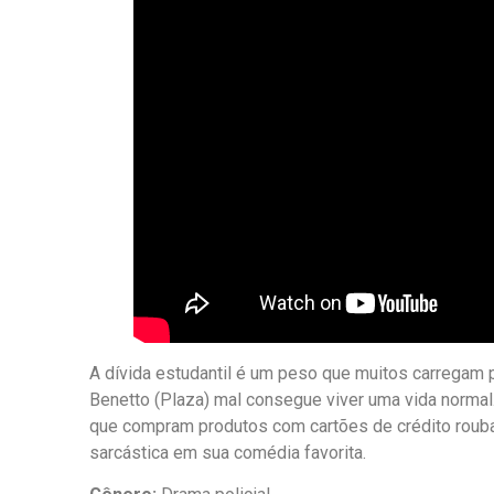
A dívida estudantil é um peso que muitos carregam p
Benetto (Plaza) mal consegue viver uma vida normal.
que compram produtos com cartões de crédito roubad
sarcástica em sua comédia favorita.