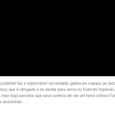
ocidental faz o improvável: na verdade, ganha um espaço ao lado
s, que é obrigado a se alistar para servir no Exército Imperial 
 mas logo percebe que seus sonhos de ser um herói icônico for
r assistindo.