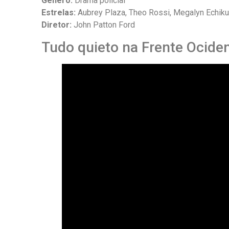
Gênero:
Drama policial
Estrelas:
Aubrey Plaza, Theo Rossi, Megalyn Echiku
Diretor:
John Patton Ford
Tudo quieto na Frente Ociden