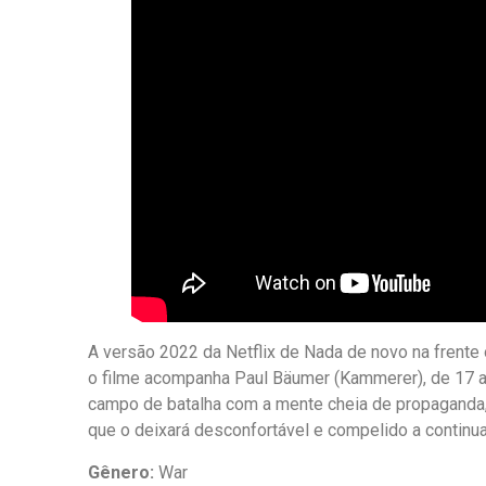
A versão 2022 da Netflix de Nada de novo na frente 
o filme acompanha Paul Bäumer (Kammerer), de 17 ano
campo de batalha com a mente cheia de propaganda,
que o deixará desconfortável e compelido a continua
Gênero:
War