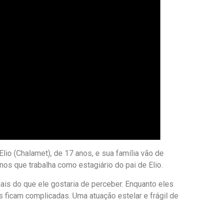
lio (Chalamet), de 17 anos, e sua família vão de
anos que trabalha como estagiário do pai de Elio.
is do que ele gostaria de perceber. Enquanto eles
 ficam complicadas. Uma atuação estelar e frágil de