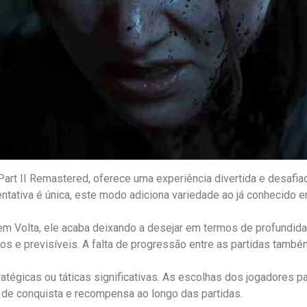
art II Remastered, oferece uma experiência divertida e desafi
ntativa é única, este modo adiciona variedade ao já conhecido e
Sem Volta, ele acaba deixando a desejar em termos de profundi
vos e previsíveis. A falta de progressão entre as partidas també
égicas ou táticas significativas. As escolhas dos jogadores pa
o de conquista e recompensa ao longo das partidas.