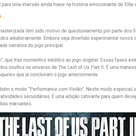
ui para uma imersão ainda maior na história emocionante de Elli
e
masterizada têm sido motivo de questionamento por parte dos f
dos aleatoriamente. Embora seja divertido experimentar novos 
 narrativa do jogo principal.
”, que traz momentos inéditos ao jogo original. Essas fases ex
dos ocultos no universo de The Last of Us Part II. É uma maneir
ueles que já concluíram o jogo anteriormente.
mbém o modo “Performance com Violão”. Neste modo especial, vo
 atividades secundárias. É uma adição cativante para quem dese
dias marcantes.