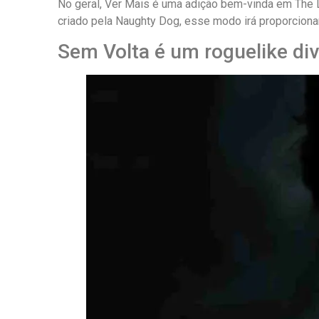
No geral, Ver Mais é uma adição bem-vinda em The 
criado pela Naughty Dog, esse modo irá proporciona
Sem Volta é um roguelike div