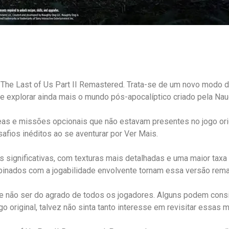
he Last of Us Part II Remastered. Trata-se de um novo modo de
 explorar ainda mais o mundo pós-apocalíptico criado pela Nau
as e missões opcionais que não estavam presentes no jogo orig
afios inéditos ao se aventurar por Ver Mais.
s significativas, com texturas mais detalhadas e uma maior taxa
inados com a jogabilidade envolvente tornam essa versão remast
de não ser do agrado de todos os jogadores. Alguns podem cons
go original, talvez não sinta tanto interesse em revisitar essa