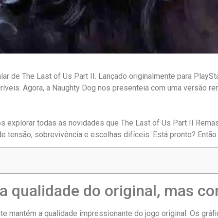
ar de The Last of Us Part II. Lançado originalmente para PlayStat
ncríveis. Agora, a Naughty Dog nos presenteia com uma versão re
s explorar todas as novidades que The Last of Us Part II Rema
de tensão, sobrevivência e escolhas difíceis. Está pronto? Ent
qualidade do original, mas co
te mantém a qualidade impressionante do jogo original. Os gráf