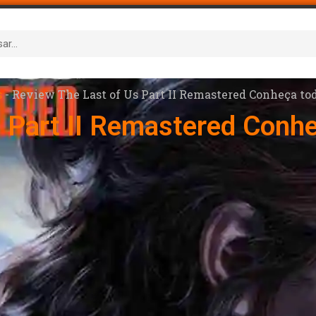
s
-
Review The Last of Us Part II Remastered Conheça to
 Part II Remastered Conh