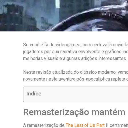
Se você é fã de videogames, com certeza já ouviu fal
jogadores por sua narrativa envolvente e gráficos i
melhorias visuais e algumas adições interessantes.
Nesta revisão atualizada do clássico moderno, vamo
novamente nesta aventura pós-apocalíptica repleta 
Indíce
Remasterização mantém a 
A remasterização de
The Last of Us Part
II certamen