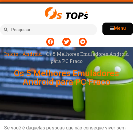
Menu
Início
-
Android
-
Os 5 Melhores Emuladores Android
para PC Fraco
Os 5 Melhores Emuladores
Android para PC Fraco
Se você é daquelas pessoas que não consegue viver sem